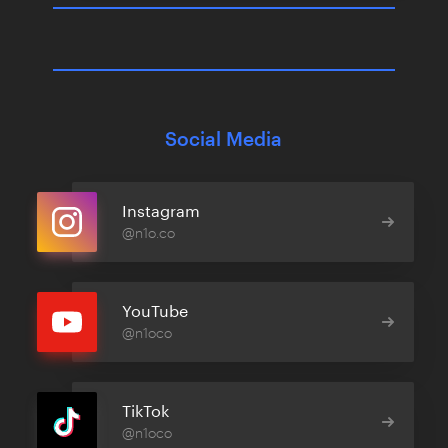
Social Media
Instagram
@n1o.co
YouTube
@n1oco
TikTok
@n1oco