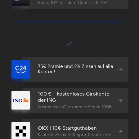
Spare 10% mit dem Code „NIKLAS“.
✅
75€ Prämie und 2% Zinsen auf alle
Konten!
100 € + kostenloses Girokonto
der ING
Kostenloses Girokonto eröffnen 100€ erhalten!
OKX | 10€ Startguthaben
Kaufe & Verkaufe Krypto, Krypto-Umtausch, App und Wallet