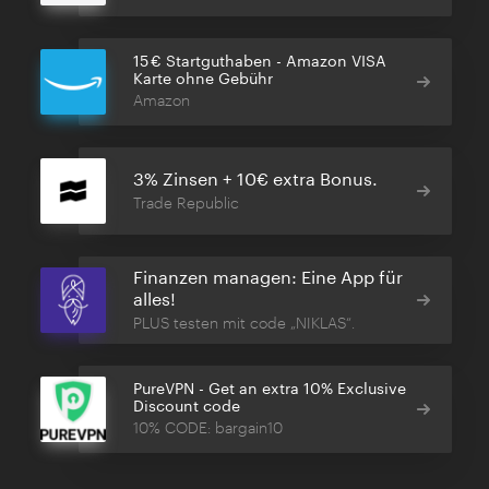
15 € Startguthaben - Amazon VISA
Karte ohne Gebühr
Amazon
3% Zinsen + 10€ extra Bonus.
Trade Republic
Finanzen managen: Eine App für
alles!
PLUS testen mit code „NIKLAS“.
PureVPN - Get an extra 10% Exclusive
Discount code
10% CODE: bargain10